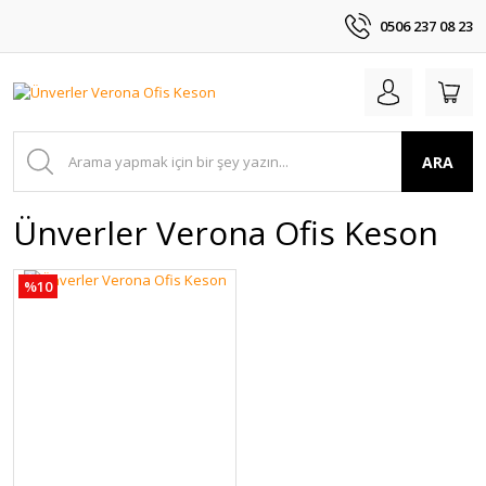
0506 237 08 23
ARA
Ünverler Verona Ofis Keson
%10