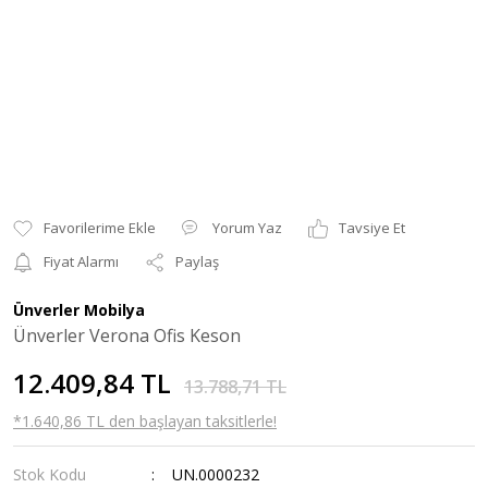
Yorum Yaz
Tavsiye Et
Fiyat Alarmı
Paylaş
Ünverler Mobilya
Ünverler Verona Ofis Keson
12.409,84 TL
13.788,71 TL
*1.640,86 TL den başlayan taksitlerle!
Stok Kodu
UN.0000232