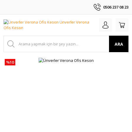
0506 237 08 23
ARA
%10