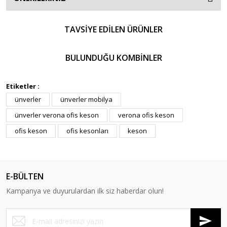
TAVSİYE EDİLEN ÜRÜNLER
%10
BULUNDUĞU KOMBİNLER
%10
Etiketler :
ünverler
ünverler mobilya
ünverler verona ofis keson
verona ofis keson
ofis keson
ofis kesonları
keson
Ünverler Mobilya
E-BÜLTEN
Ünverler Mobilya
Ünverler Verona Ofis Klasör Dolabı
Kampanya ve duyurulardan ilk siz haberdar olun!
Ünverler Verona Ofis Keson
18.162,49 TL
12.409,84 TL
20.180,55 TL