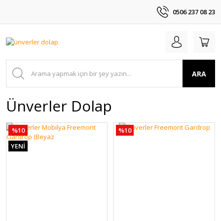
0506 237 08 23
ARA
Ünverler Dolap
%10
%10
YENİ