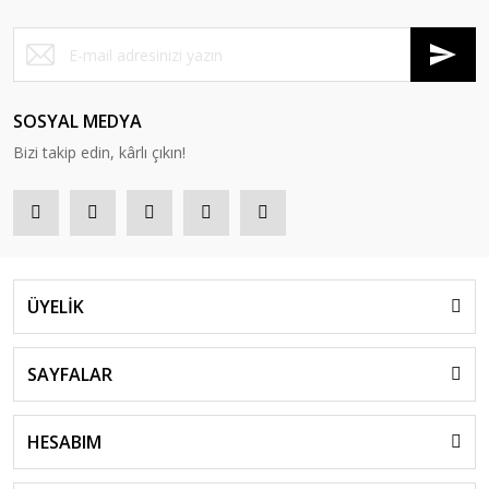
5.849,24 TL
Ünverler Mobilya
Ünverler Concord Çok Amaçlı Dolap
SOSYAL MEDYA
9.151,18 TL
Bizi takip edin, kârlı çıkın!
10.167,98 TL
ÜYELİK
SAYFALAR
HESABIM