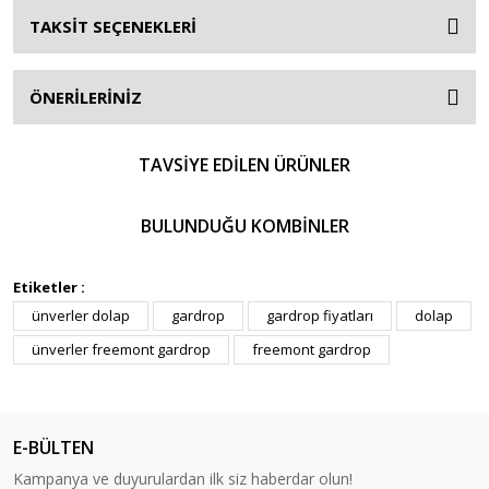
TAKSİT SEÇENEKLERİ
ÖNERİLERİNİZ
TAVSİYE EDİLEN ÜRÜNLER
%10
BULUNDUĞU KOMBİNLER
%10
Etiketler :
ünverler dolap
gardrop
gardrop fiyatları
dolap
ünverler freemont gardrop
freemont gardrop
Ünverler Mobilya
Ünverler Broşet Şifonyer
E-BÜLTEN
Kampanya ve duyurulardan ilk siz haberdar olun!
5.264,32 TL