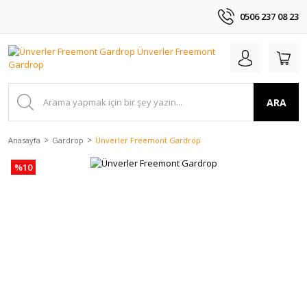
0506 237 08 23
ARA
Anasayfa
Gardrop
Ünverler Freemont Gardrop
%10