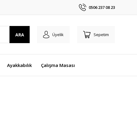
0506 237 08 23
ARA
Üyelik
Sepetim
Ayakkabılık
Çalışma Masası