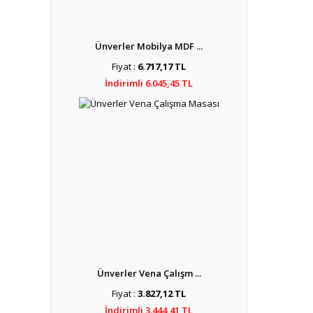
Ünverler Mobilya MDF ...
Fiyat :
6.717,17 TL
İndirimli 6.045,45 TL
Ünverler Vena Çalışm ...
Fiyat :
3.827,12 TL
İndirimli 3.444,41 TL