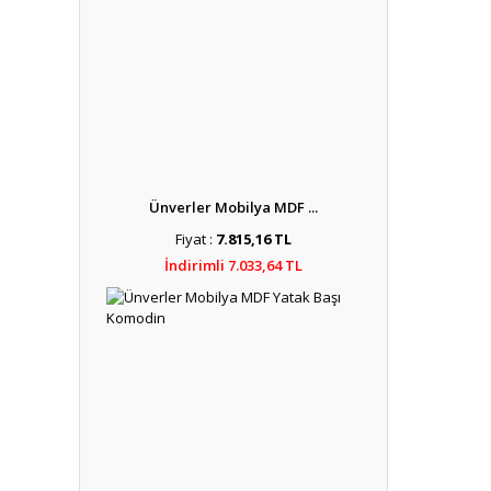
Ünverler Mobilya MDF ...
Fiyat :
7.815,16 TL
İndirimli 7.033,64 TL