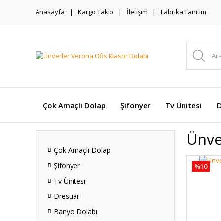
Anasayfa
Kargo Takip
İletişim
Fabrika Tanıtım
Çok Amaçlı Dolap
Şifonyer
Tv Ünitesi
D
Ünve
Çok Amaçlı Dolap
Şifonyer
%10
Tv Ünitesi
Dresuar
Banyo Dolabı