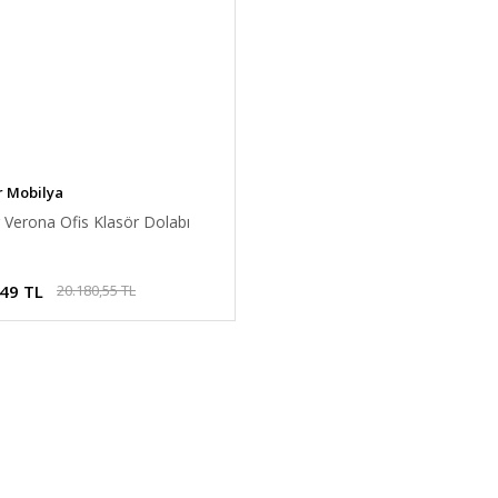
r Mobilya
 Verona Ofis Klasör Dolabı
,49 TL
20.180,55 TL