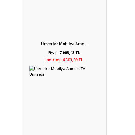
Ünverler Mobilya Ame ...
Fiyat :
7.003,43 TL
İndirimli 6.303,09 TL