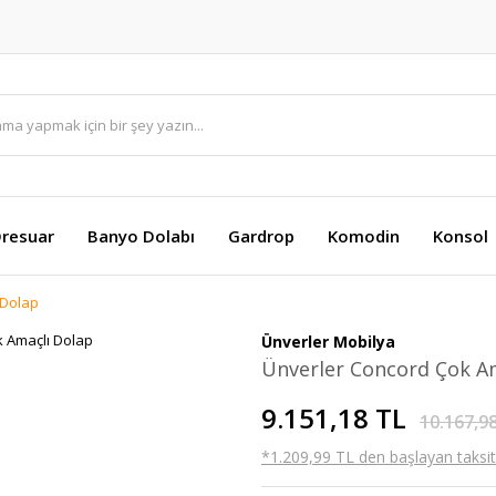
resuar
Banyo Dolabı
Gardrop
Komodin
Konsol
 Dolap
Ünverler Mobilya
Ünverler Concord Çok A
9.151,18 TL
10.167,9
*1.209,99 TL den başlayan taksitl