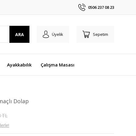
0506 237 08 23
ARA
Üyelik
Sepetim
Ayakkabılık
Çalışma Masası
maçlı Dolap
8 TL
erle!