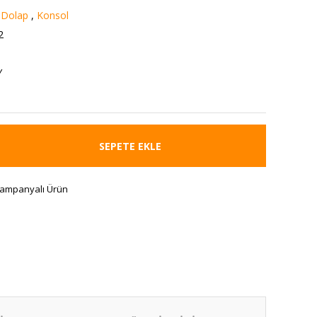
 Dolap
,
Konsol
2
Y
SEPETE EKLE
ampanyalı Ürün