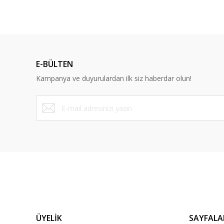
E-BÜLTEN
Ünverler Mobilya
Ünverler M
Kampanya ve duyurulardan ilk siz haberdar olun!
Ünverler Concord Çok Amaçlı Dolap
Ünverler C
9.151,18 TL
9.151,18 
10.167,98 TL
Ünverler Mobilya
Ünverler M
Ünverler Concord Çok Amaçlı Dolap
Ünverler C
9.151,18 TL
9.151,18 
10.167,98 TL
ÜYELİK
SAYFALA