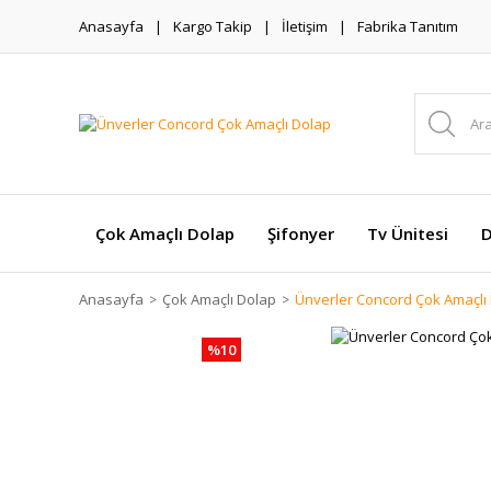
Anasayfa
Kargo Takip
İletişim
Fabrika Tanıtım
Çok Amaçlı Dolap
Şifonyer
Tv Ünitesi
D
Anasayfa
Çok Amaçlı Dolap
Ünverler Concord Çok Amaçlı
%10