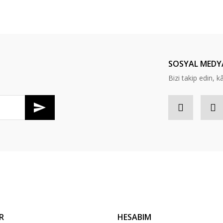
Gönder
SOSYAL MEDY
obilya
Bizi takip edin, kâr
oncord Çok Amaçlı Dolap
TL
10.167,98 TL
obilya
oncord Çok Amaçlı Dolap
TL
10.167,98 TL
R
HESABIM