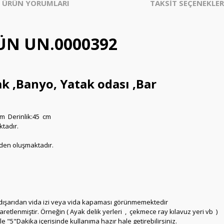
ÜRÜN YORUMLARI
TAKSİT SEÇENEKLER
ÜN UN.0000392
k ,Banyo, Yatak odası ,Bar
cm Derinlik:45 cm
ktadır.
den oluşmaktadır.
 dışarıdan vida izi veya vida kapaması görünmemektedir
etlenmiştir. Örneğin ( Ayak delik yerleri , çekmece ray kılavuz yeri vb )
e "5"Dakika içerisinde kullanıma hazır hale getirebilirsiniz.