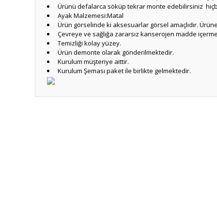
Ürünü defalarca söküp tekrar monte edebilirsiniz hi
Ayak Malzemesi:Matal
Ürün görselinde ki aksesuarlar görsel amaçlıdır. Ürüne 
Çevreye ve sağlığa zararsız kanserojen madde içerme
Temizliği kolay yüzey.
Ürün demonte olarak gönderilmektedir.
Kurulum müşteriye aittir.
Kurulum Şeması paket ile birlikte gelmektedir.
Bu ürünün fiyat bilgisi, resim, ürün açıklamalarında ve diğ
Görüş ve önerileriniz için teşekkür ederiz.
Ürün resmi kalitesiz, bozuk veya görüntülenemiyor.
Ürün açıklamasında eksik bilgiler bulunuyor.
%10
%10
Ürün bilgilerinde hatalar bulunuyor.
Ürün fiyatı diğer sitelerden daha pahalı.
Bu ürüne benzer farklı alternatifler olmalı.
%10
%10