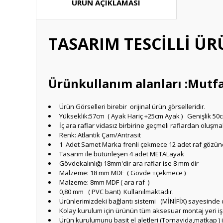
ÜRÜN AÇIKLAMASI
TASARIM TESCİLLİ ÜR
Ürünkullanım alanları :Mutfa
Ürün Görselleri birebir orijinal ürün görselleridir.
Yükseklik:57cm ( Ayak Hariç +25cm Ayak ) Genişlik 50
İç ara raflar vidasız birbirine geçmeli raflardan oluşma
Renk: Atlantik Çam/Antrasit
1 Adet Samet Marka frenli çekmece 12 adet raf gözün
Tasarım ile bütünleşen 4 adet METALayak
Gövdekalınlığı 18mm'dir ara raflar ise 8 mm dir
Malzeme: 18 mm MDF ( Gövde +çekmece )
Malzeme: 8mm MDF ( ara raf )
0,80 mm ( PVC bant) Kullanılmaktadır.
Ürünlerimizdeki bağlantı sistemi (MİNİFİX) sayesinde
Kolay kurulum için ürünün tüm aksesuar montaj yeri işar
Ürün kurulumunu basit el aletleri (Tornavida,matkap ) il