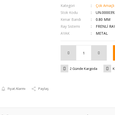
Kategori
Çok Amaçlı
Stok Kodu
UN.000039
Kenar Bandı
0.80 MM
Ray Sistemi
FRENLİ RA
AYAK
METAL
2 Günde Kargoda
K
Fiyat Alarmı
Paylaş